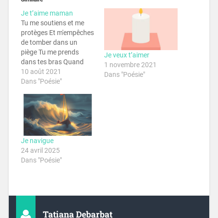
Je t’aime maman
Tu me soutiens et me
protèges Et m'empêches
de tomber dans un
piège Tu me prends
Je veux t’aimer
dans tes bras Quand
1 novembre 2021
mon moral est au plus
10 août 2021
Dans "Poésie"
bas Je t'aime maman
Dans "Poésie"
Maman de mon enfance
Tu laçais mes souliers
Préparais mon goûter
Me chantais des
berceuses Allumais les
veilleuses Lisais une
Je navigue
dernière…
24 avril 2025
Dans "Poésie"
Tatiana Debarbat