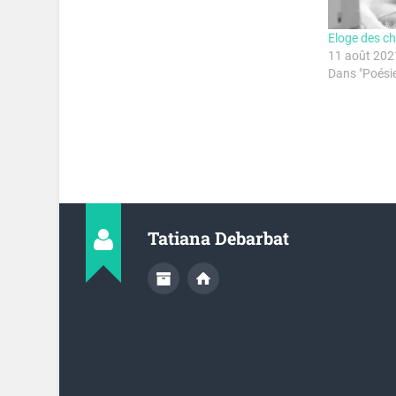
Eloge des c
11 août 202
Dans "Poési
Tatiana Debarbat