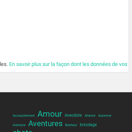
bles.
En savoir plus sur la façon dont les données de vos
Amour
Anecdote
Accouchement
Attente
Automne
Aventures
bricolage
Aventure
Bonheur