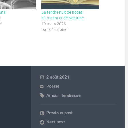
hats
La tendre nuit de noces
1
d’Emcara et de Neptune
e"
19 mars 2023
Dans "Histoire"
2 août 2021
Poésie
Amour
,
Tendresse
Previous post
Next post