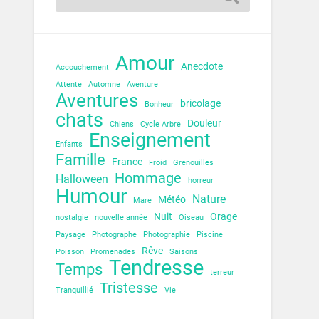
Amour
Anecdote
Accouchement
Attente
Automne
Aventure
Aventures
bricolage
Bonheur
chats
Douleur
Chiens
Cycle Arbre
Enseignement
Enfants
Famille
France
Froid
Grenouilles
Hommage
Halloween
horreur
Humour
Nature
Météo
Mare
Nuit
Orage
nostalgie
nouvelle année
Oiseau
Paysage
Photographe
Photographie
Piscine
Rêve
Poisson
Promenades
Saisons
Tendresse
Temps
terreur
Tristesse
Tranquillié
Vie