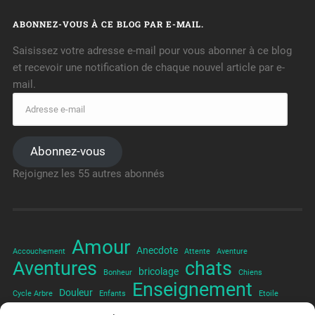
ABONNEZ-VOUS À CE BLOG PAR E-MAIL.
Saisissez votre adresse e-mail pour vous abonner à ce blog
et recevoir une notification de chaque nouvel article par e-
mail.
Abonnez-vous
Rejoignez les 55 autres abonnés
Amour
Anecdote
Accouchement
Attente
Aventure
Aventures
chats
bricolage
Bonheur
Chiens
Enseignement
Douleur
Cycle Arbre
Enfants
Etoile
Famille
Hommage
Halloween
France
Fin d'année
Froid