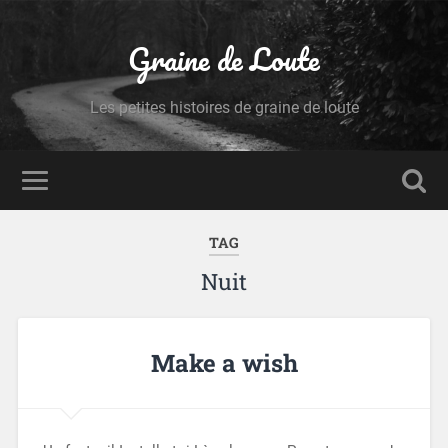
Graine de Loute
Les petites histoires de graine de loute
TAG
Nuit
Make a wish