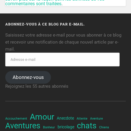
commentaires sont traitées
.
ABONNEZ-VOUS À CE BLOG PAR E-MAIL.
Saisissez votre adresse e-mail pour vous abonner à ce blog
et recevoir une notification de chaque nouvel article par e-
mail.
Abonnez-vous
Rejoignez les 55 autres abonnés
Amour
Anecdote
Accouchement
Attente
Aventure
Aventures
chats
bricolage
Bonheur
Chiens