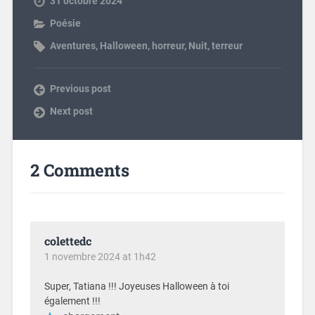
31 octobre 2024
Poésie
Aventures
,
Halloween
,
horreur
,
Nuit
,
terreur
Previous post
Next post
2 Comments
colettedc
1 novembre 2024 at 1h42
Super, Tatiana !!! Joyeuses Halloween à toi
également !!!