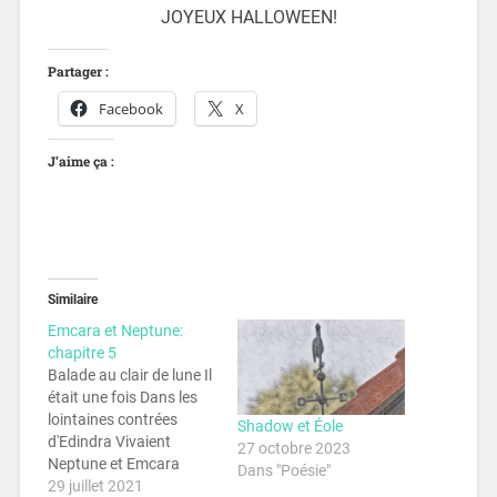
JOYEUX HALLOWEEN!
Partager :
Facebook
X
J’aime ça :
Similaire
Emcara et Neptune:
chapitre 5
Balade au clair de lune Il
était une fois Dans les
lointaines contrées
Shadow et Éole
d'Edindra Vivaient
27 octobre 2023
Neptune et Emcara
Dans "Poésie"
Deux jeunes amoureux
29 juillet 2021