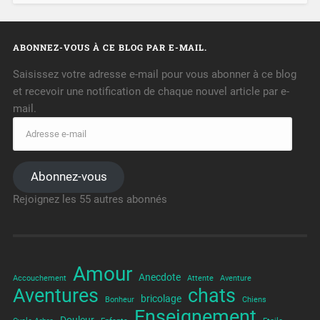
ABONNEZ-VOUS À CE BLOG PAR E-MAIL.
Saisissez votre adresse e-mail pour vous abonner à ce blog
et recevoir une notification de chaque nouvel article par e-
mail.
Abonnez-vous
Rejoignez les 55 autres abonnés
Amour
Anecdote
Accouchement
Attente
Aventure
Aventures
chats
bricolage
Bonheur
Chiens
Enseignement
Douleur