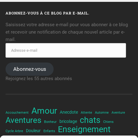
ABONNEZ-VOUS À CE BLOG PAR E-MAIL.
Saisissez votre adresse e-mail pour vous abonner à ce blog
et recevoir une notification de chaque nouvel article par e-
mail.
Abonnez-vous
Rejoignez les 55 autres abonnés
Amour
Anecdote
Accouchement
Attente
Automne
Aventure
chats
Aventures
bricolage
Bonheur
Chiens
Enseignement
Douleur
Cycle Arbre
Enfants