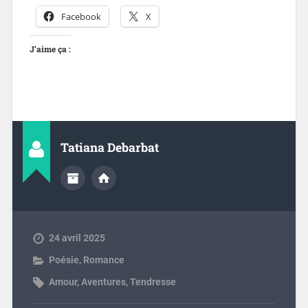
Facebook
X
J’aime ça :
Tatiana Debarbat
24 avril 2025
Poésie
,
Romance
Amour
,
Aventures
,
Tendresse