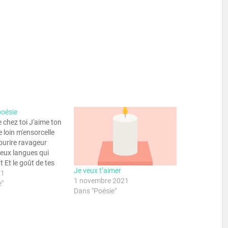
poésie
e chez toi J'aime ton
e loin m'ensorcelle
ourire ravageur
eux langues qui
t Et le goût de tes
Je veux t’aimer
égagent une infinie
21
1 novembre 2021
 tes baisers, si
e"
Dans "Poésie"
hauds J'aime ta
endre et exquise