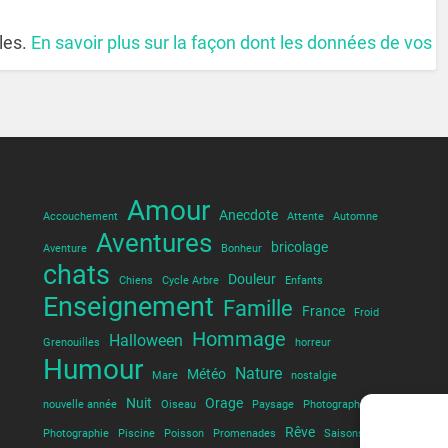
bles.
En savoir plus sur la façon dont les données de vos
Amour
Anecdote
Accouchement
Attente
Automne
Aventures
bricolage
Aventure
Bonheur
chats
Douleur
Chiens
Cycle Arbre
Enfants
Enseignement
Famille
France
Froid
Hommage
Halloween
Grenouilles
horreur
Humour
Nature
Météo
Mare
nostalgie
Nuit
Orage
nouvelle année
Oiseau
Paysage
Photographe
Rêve
Photographie
Piscine
Poisson
Promenades
Saisons