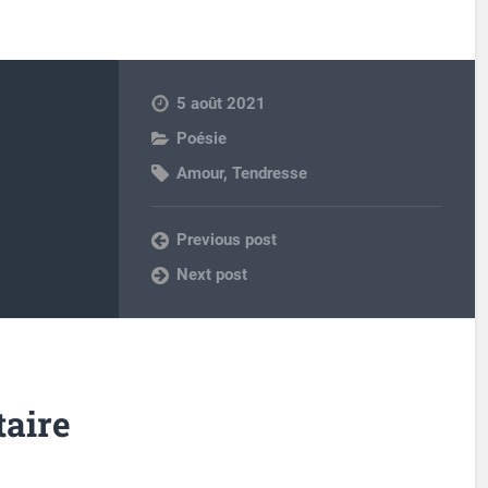
5 août 2021
Poésie
Amour
,
Tendresse
Previous post
Next post
aire