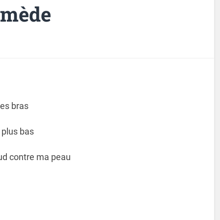
emède
tes bras
 plus bas
aud contre ma peau