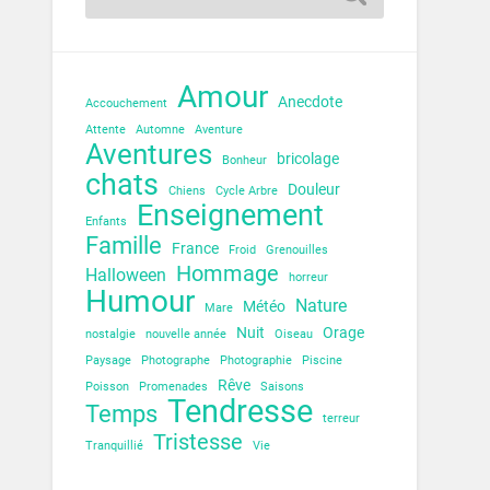
Amour
Anecdote
Accouchement
Attente
Automne
Aventure
Aventures
bricolage
Bonheur
chats
Douleur
Chiens
Cycle Arbre
Enseignement
Enfants
Famille
France
Froid
Grenouilles
Hommage
Halloween
horreur
Humour
Nature
Météo
Mare
Nuit
Orage
nostalgie
nouvelle année
Oiseau
Paysage
Photographe
Photographie
Piscine
Rêve
Poisson
Promenades
Saisons
Tendresse
Temps
terreur
Tristesse
Tranquillié
Vie