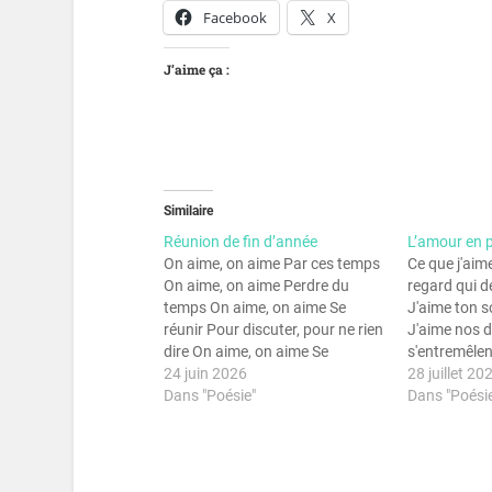
Facebook
X
J’aime ça :
Similaire
Réunion de fin d’année
L’amour en 
On aime, on aime Par ces temps
Ce que j'aim
On aime, on aime Perdre du
regard qui d
temps On aime, on aime Se
J'aime ton s
réunir Pour discuter, pour ne rien
J'aime nos d
dire On aime, on aime Se
s'entremêlen
retrouver Pour préparer la
24 juin 2026
lèvres qui d
28 juillet 20
rentrée On aime, on aime
Dans "Poésie"
saveur J'aime
Dans "Poési
Organiser Des réunions de fin
doux et si c
d'année Et blablater et
langue, si t
blablater…
J'aime ton…