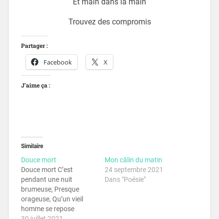
Et main dans la main
Trouvez des compromis
Partager :
Facebook
X
J’aime ça :
Similaire
Douce mort
Mon câlin du matin
Douce mort C’est
24 septembre 2021
pendant une nuit
Dans "Poésie"
brumeuse, Presque
orageuse, Qu’un vieil
homme se repose
Écoutant à côté sa
30 juillet 2021