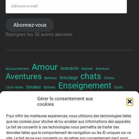
Abonnez-vous
Rejoignez les 55 autres abonnés
Amour
Anecdote
Accouchement
Attente
Aventure
chats
Aventures
bricolage
Bonheur
Chiens
Enseignement
Douleur
Cycle Arbre
Enfants
Etoile
Famille
Hommage
Halloween
France
Fin d'année
Froid
Gérer le consentement aux
Humour
cookies
Nature
Nuit
Météo
horreur
Mare
Oiseau
Orage
Patience
Paysage
Photographe
Photographie
Piscine
Poisson
Pour offrir les meilleures expériences, nous utilisons des technologies telles
Tendresse
Temps
que les cookies pour stocker et/ou accéder aux informations des appareils.
Rêve
Promenades
Réunion
Le fait de consentir à ces technologies nous permettra de traiter des
Tristesse
voeux
terreur
Tranquillié
Vie
données telles que le comportement de navigation ou les ID uniques sur ce
site. Le fait de ne pas consentir ou de retirer son consentement peut avoir