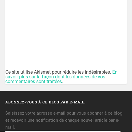
Ce site utilise Akismet pour réduire les indésirables.
En
savoir plus sur la façon dont les données de vos
commentaires sont traitées
.
ABONNEZ-VOUS À CE BLOG PAR E-MAIL.
Saisissez votre adresse e-mail pour vous abonner à ce blog
et recevoir une notification de chaque nouvel article par e-
mail.